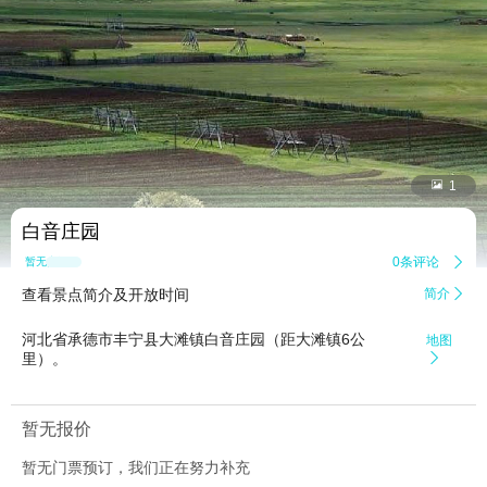


1
白音庄园
0条评论

暂无点评
查看景点简介及开放时间
简介

河北省承德市丰宁县大滩镇白音庄园（距大滩镇6公
地图
里）。

暂无报价
暂无门票预订，我们正在努力补充