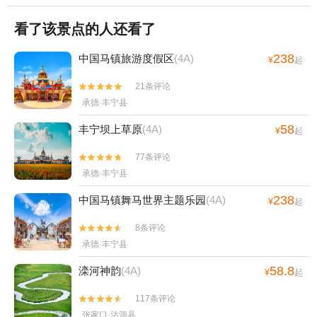
看了该景点的人还看了
238
中国马镇旅游度假区
(4A)
¥
起
21条评论


承德·丰宁县
58
丰宁坝上草原
(4A)
¥
起
77条评论


承德·丰宁县
238
中国马镇舞马世界主题乐园
(4A)
¥
起
8条评论


承德·丰宁县
58.8
滦河神韵
(4A)
¥
起
117条评论


张家口·沽源县