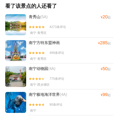
看了该景点的人还看了
20
青秀山
(5A)
¥
起
4273条评论


南宁·青秀区
285
南宁方特东盟神画
¥
起
499条评论


南宁·青秀区
50
南宁动物园
(4A)
¥
起
775条评论


南宁·西乡塘区
99
南宁极地海洋世界
(4A)
¥
起
90条评论


南宁