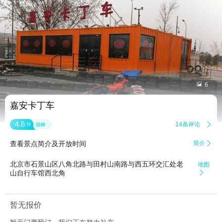


6
嘉安卡丁车
4.6
14条评论

分
很棒
查看景点简介及开放时间
简介

北京市石景山区八角北路与田村山南路与西五环交汇处老
地图
山自行车馆西北角

暂无报价