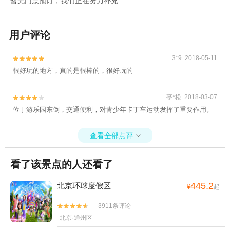
暂无门票预订，我们正在努力补充
用户评论
3*9 2018-05-11


很好玩的地方，真的是很棒的，很好玩的
亭*松 2018-03-07


位于游乐园东倒，交通便利，对青少年卡丁车运动发挥了重要作用。
查看全部点评

看了该景点的人还看了
445.2
北京环球度假区
¥
起
3911条评论


北京·通州区