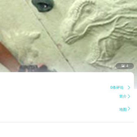

4
0条评论

简介


地图