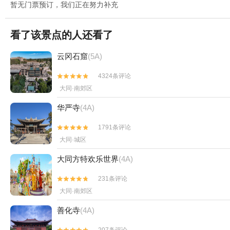
暂无门票预订，我们正在努力补充
看了该景点的人还看了
云冈石窟
(5A)
4324条评论


大同·南郊区
华严寺
(4A)
1791条评论


大同·城区
大同方特欢乐世界
(4A)
231条评论


大同·南郊区
善化寺
(4A)