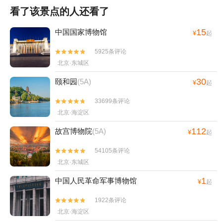
看了该景点的人还看了
15
中国国家博物馆
¥
起
5925条评论


北京·东城区
30
颐和园
(5A)
¥
起
33699条评论


北京·海淀区
112
故宫博物院
(5A)
¥
起
54105条评论


北京·东城区
1
中国人民革命军事博物馆
¥
起
1922条评论


北京·海淀区