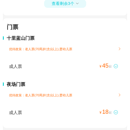
查看剩余3个

门票
十里蓝山门票
优待政策：老人票(70周岁(含)以上),婴幼儿票

45
成人票

¥
起
夜场门票
优待政策：老人票(70周岁(含)以上),婴幼儿票

18
成人票

¥
起