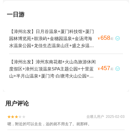
一日游
【漳州出发】日月谷温泉+厦门科技馆+厦门
658
园林博览苑+鼓浪屿+金穗园温泉+金汤湾海

¥
起
水温泉公园+龙佳生态温泉山庄+盛之乡温泉
渡假村+鹭江夜游+椰风寨+厦门方特梦幻王
国+帷幕开啦红地毯蜡像艺术馆+十里蓝山
【漳州出发】漳州东南花都+火山岛旅游休闲
+天子温泉+灵玲国际马戏城+半月山温泉+贝
457
度假区+漳州云顶温泉SPA主题公园+十里蓝

¥
起
壳梦幻世界+福州3D错觉艺术馆+志闽户外运
山+半月山温泉+厦门湾·白塘湾火山公园+角
动中心+汤里温泉+厦门老院子景区+诚毅科
美多棱温泉+厦门湾·白塘湾火山温泉+福建天
技探索中心+佰翔圆山花泉(温泉)+角美多棱
柱山欢乐大世界+东南花都温泉+漳州古城
温泉+厦门方特东方神画+鼓浪屿故宫文物馆
+六鳌翡翠湾+漳州文庙+埭美古村1日游
+厦门方特旅游度假区+巧克力王国+福州欧
用户评论
乐堡海洋世界+厦门中非世野野生动物+罗约
海滨温泉+美季温泉+泉州欧乐堡水上世界
去哪儿用户 2025-02-03


+泉州欧乐堡海洋王国乐园+厦门灵玲动物王
嗯，附近的可以去去，远的就不用去了。就那样。
国+椰风寨海洋科普乐园+鼓浪屿当代艺术中