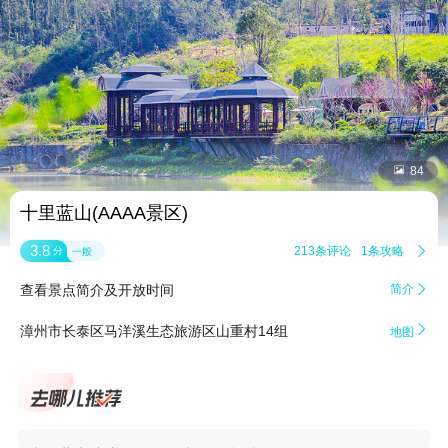


84
十里蓝山(AAAA景区)
3.8
213条评论
1条攻略

分
一般
查看景点简介及开放时间
简介


漳州市长泰区马洋溪生态旅游区山重村14组
地图