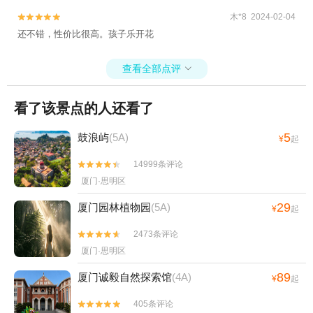
心KCCA+建发山外山温泉公园+橘若·西街(综
木*8 2024-02-04


合创意空间店)+泉州7FUN天台复合空间木偶
还不错，性价比很高。孩子乐开花
戏1日游
查看全部点评

看了该景点的人还看了
5
鼓浪屿
(5A)
¥
起
14999条评论


厦门·思明区
29
厦门园林植物园
(5A)
¥
起
2473条评论


厦门·思明区
89
厦门诚毅自然探索馆
(4A)
¥
起
405条评论

