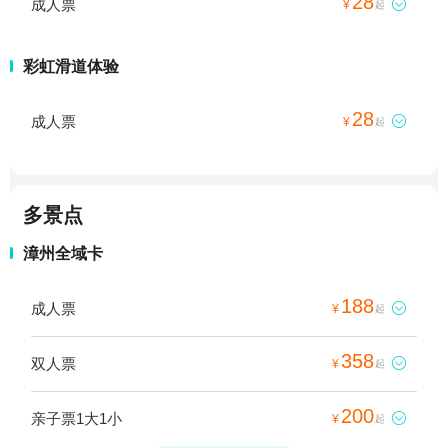
28
成人票

¥
起
彩虹滑道体验
28
成人票

¥
起
多景点
漳州全域卡
188
成人票

¥
起
358
双人票

¥
起
200
亲子票1大1小

¥
起