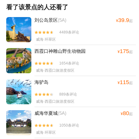
看了该景点的人还看了
39.9
刘公岛景区
(5A)
¥
起
4489条评论


威海·环翠区
175
西霞口神雕山野生动物园
¥
起
1654条评论


威海·西霞口旅游度假区
115
海驴岛
¥
起
889条评论


威海·西霞口旅游度假区
80
威海华夏城
(5A)
¥
起
1050条评论


威海·环翠区