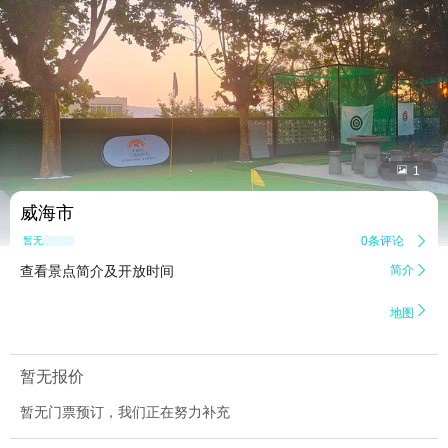


1
威海市
0条评论

暂无点评
查看景点简介及开放时间
简介


地图
暂无报价
暂无门票预订，我们正在努力补充