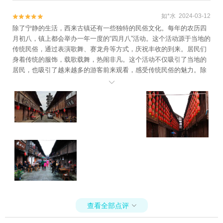
如*水 2024-03-12


除了宁静的生活，西来古镇还有一些独特的民俗文化。每年的农历四
月初八，镇上都会举办一年一度的“四月八”活动。这个活动源于当地的
传统民俗，通过表演歌舞、赛龙舟等方式，庆祝丰收的到来。居民们
身着传统的服饰，载歌载舞，热闹非凡。这个活动不仅吸引了当地的
居民，也吸引了越来越多的游客前来观看，感受传统民俗的魅力。除
了民俗文化，西来古镇还有一些美食值得品尝。当地的特色小吃有花

糕、红豆糕、油炸糕等。
查看全部点评
