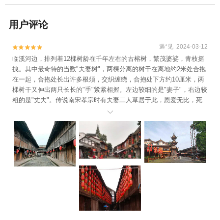
用户评论
遇*见 2024-03-12


临溪河边，排列着12棵树龄在千年左右的古榕树，繁茂婆娑，青枝摇
拽。其中最奇特的当数"夫妻树"，两棵分离的树干在离地约2米处合抱
在一起，合抱处长出许多根须，交织缠绕，合抱处下方约10厘米，两
棵树干又伸出两只长长的"手"紧紧相握。左边较细的是"妻子"，右边较
粗的是"丈夫"。传说南宋孝宗时有夫妻二人草居于此，恩爱无比，死
后紧紧拥抱而化为树。魏了翁先生曾感叹说， 患难夫妻，生死相依，

在天化作比翼鸟，在地成为连理枝。