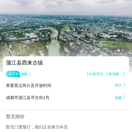


8
蒲江县西来古镇
4.7
141条评论
1条攻略

分
很棒
查看景点简介及开放时间
简介


成都市蒲江县寻古街1号
地图
暂无报价
暂无门票预订，我们正在努力补充