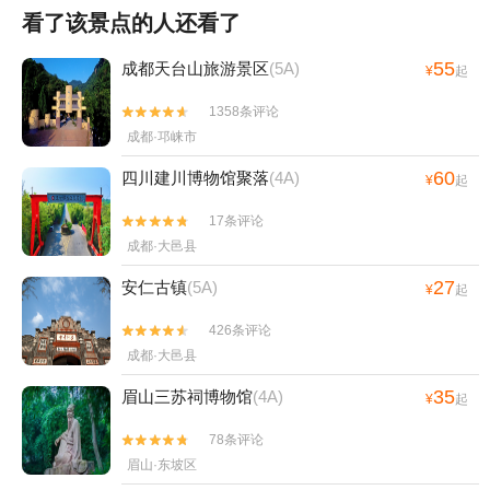
看了该景点的人还看了
55
成都天台山旅游景区
(5A)
¥
起
1358条评论


成都·邛崃市
60
四川建川博物馆聚落
(4A)
¥
起
17条评论


成都·大邑县
27
安仁古镇
(5A)
¥
起
426条评论


成都·大邑县
35
眉山三苏祠博物馆
(4A)
¥
起
78条评论


眉山·东坡区