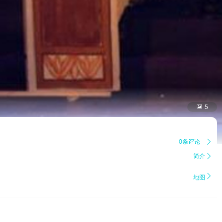

5
0条评论

简介


地图