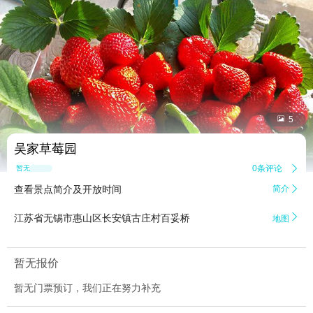


5
吴家草莓园
0条评论

暂无点评
查看景点简介及开放时间
简介


江苏省无锡市惠山区长安镇古庄村百妥桥
地图
暂无报价
暂无门票预订，我们正在努力补充