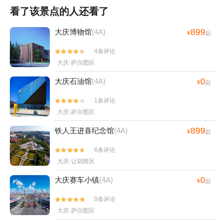
看了该景点的人还看了
899
大庆博物馆
(4A)
¥
起
4条评论


大庆·萨尔图区
0
大庆石油馆
(4A)
¥
起
1条评论


大庆·萨尔图区
899
铁人王进喜纪念馆
(4A)
¥
起
6条评论


大庆·让胡路区
0
大庆赛车小镇
(4A)
¥
起
0条评论


大庆·萨尔图区