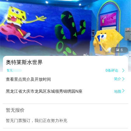


6
奥特莱斯水世界
0条评论

暂无点评
查看景点简介及开放时间
简介


黑龙江省大庆市龙凤区东城领秀锦绣园N座
地图
暂无报价
暂无门票预订，我们正在努力补充