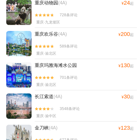
24
重庆动物园
(4A)
¥
起
728条评论


重庆·九龙坡区
200
重庆欢乐谷
(4A)
¥
起
589条评论


重庆·渝北区
130
重庆玛雅海滩水公园
¥
起
701条评论


重庆·渝北区
30
长江索道
(4A)
¥
起
3548条评论


重庆·渝中区
123
金刀峡
(4A)
¥
起
677条评论