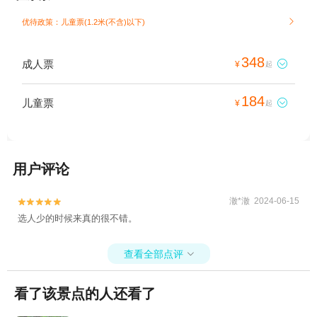
优待政策：儿童票(1.2米(不含)以下)

348
成人票

¥
起
184
儿童票

¥
起
用户评论
澈*澈 2024-06-15


选人少的时候来真的很不错。
查看全部点评

看了该景点的人还看了