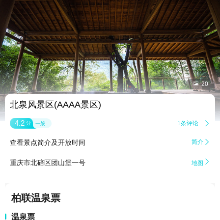


20
北泉风景区(AAAA景区)
4.2
1条评论

分
一般
查看景点简介及开放时间
简介


重庆市北碚区团山堡一号
地图
柏联温泉票
温泉票