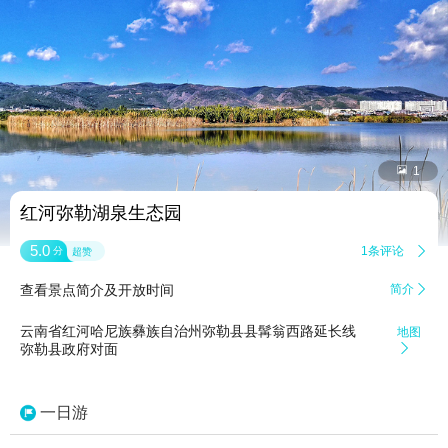


1
红河弥勒湖泉生态园
5.0
1条评论

分
超赞
查看景点简介及开放时间
简介

云南省红河哈尼族彝族自治州弥勒县县髯翁西路延长线
地图
弥勒县政府对面

一日游