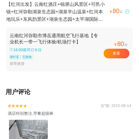
【红河出发】云南红酒庄+锦屏山风景区+可邑小
80
镇+红河弥勒湖泉生态园+湖泉半山温泉+红河本

¥
起
地玩乐+东风韵景区+湖泉生态园+太平湖国际生
态旅游度假区+弥勒航空飞行营地+东风韵小镇星
空艺术馆+太平湖森林小镇1日游
云南红河弥勒市博岳通用航空飞行基地【专
业机长一带一飞行体验/机场打卡】
80
¥
起
18:00前可订今日
查看
随时退
无购物
胡哥旅游
用户评论
光*阳 2015-09-14


酒店特别整洁,早餐超级棒