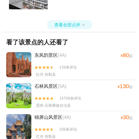
查看全部点评

看了该景点的人还看了
80
东风韵景区
(4A)
¥
起
139条评论


红河·弥勒县
130
石林风景区
(5A)
¥
起
14708条评论


昆明·石林彝族自治县
30
锦屏山风景区
(4A)
¥
起
336条评论


红河·弥勒县