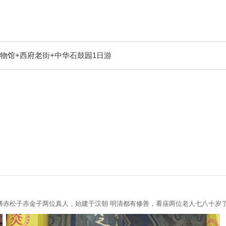
物馆+西府老街+中华石鼓园1日游
傅赤松子赤金子两位真人，始建于汉朝 明清都有修善，看庙两位老人七八十岁