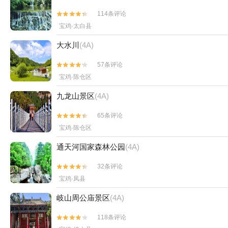
114条评论


宝鸡·太白县
大水川
(4A)
57条评论


宝鸡·陈仓区
九龙山景区
(4A)
65条评论


宝鸡·陈仓区
通天河国家森林公园
(4A)
32条评论


宝鸡·凤县
岐山周公庙景区
(4A)
118条评论

