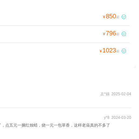
850

¥
起
796

¥
起
1023

¥
起
左*娟 2025-02-04
y*8 2024-03-20
了，点五元一捆红烛蜡，烧一元一包草香，这样老庙真的不多了