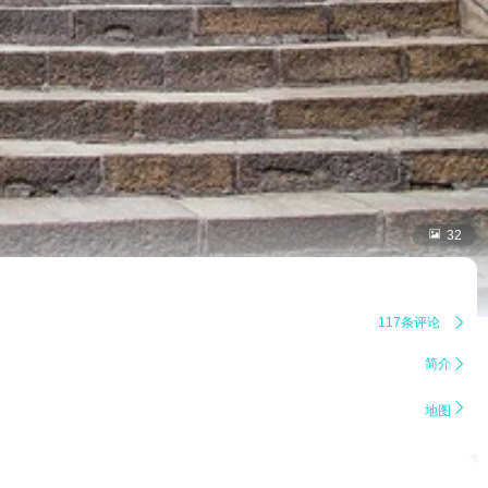

32
117条评论

简介


地图