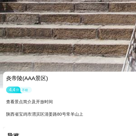
炎帝陵(AAA景区)
4.4
分
不错
查看景点简介及开放时间
陕西省宝鸡市渭滨区清姜路80号常羊山上