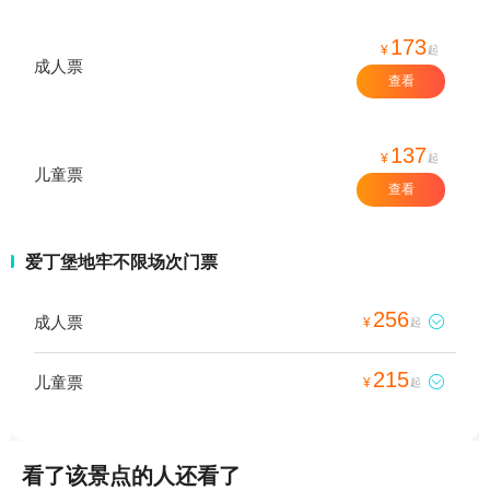
173
¥
起
成人票
查看
137
¥
起
儿童票
查看
爱丁堡地牢不限场次门票
256
成人票

¥
起
215
儿童票

¥
起
看了该景点的人还看了