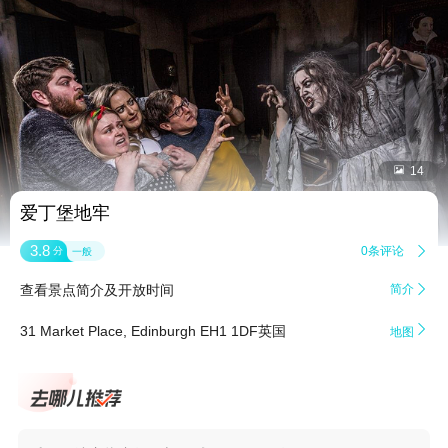


14
爱丁堡地牢
3.8
0条评论

分
一般
查看景点简介及开放时间
简介


31 Market Place, Edinburgh EH1 1DF英国
地图