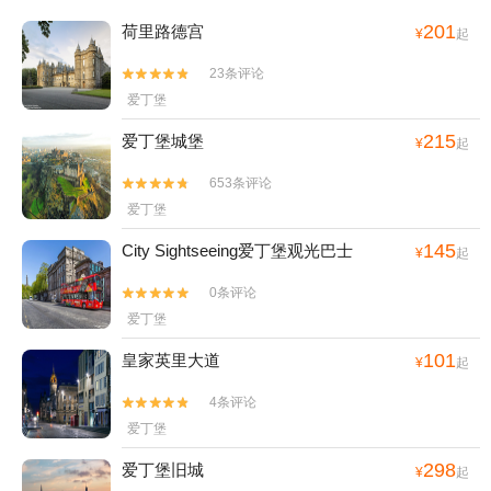
201
荷里路德宫
¥
起
23条评论


爱丁堡
215
爱丁堡城堡
¥
起
653条评论


爱丁堡
145
City Sightseeing爱丁堡观光巴士
¥
起
0条评论


爱丁堡
101
皇家英里大道
¥
起
4条评论


爱丁堡
298
爱丁堡旧城
¥
起