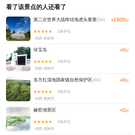
看了该景点的人还看了
1500
第二次世界大战终结地虎头要塞
(5A)
¥
起
2条评论


鸡西·虎林市
0
珍宝岛
¥
起
3条评论


鸡西·虎林市
0
东方红湿地国家级自然保护区
(4A)
¥
起
0条评论


鸡西·虎林市
0
赫哲湖景区
¥
起
0条评论


鸡西·虎林市