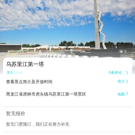


5
乌苏里江第一塔
0条评论

暂无点评
查看景点简介及开放时间
简介


黑龙江省虎林市虎头镇乌苏里江第一塔景区
地图
暂无报价
暂无门票预订，我们正在努力补充