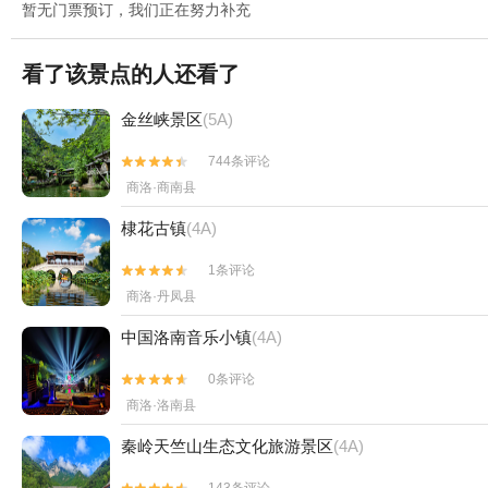
暂无门票预订，我们正在努力补充
看了该景点的人还看了
金丝峡景区
(5A)
744条评论


商洛·商南县
棣花古镇
(4A)
1条评论


商洛·丹凤县
中国洛南音乐小镇
(4A)
0条评论


商洛·洛南县
秦岭天竺山生态文化旅游景区
(4A)