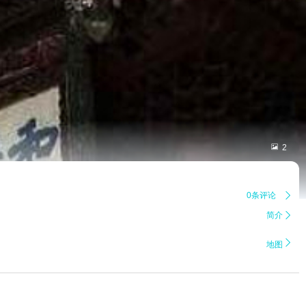

2
0条评论

简介


地图