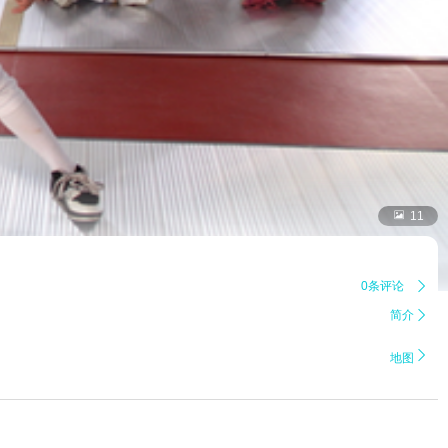

11
0条评论

简介


地图