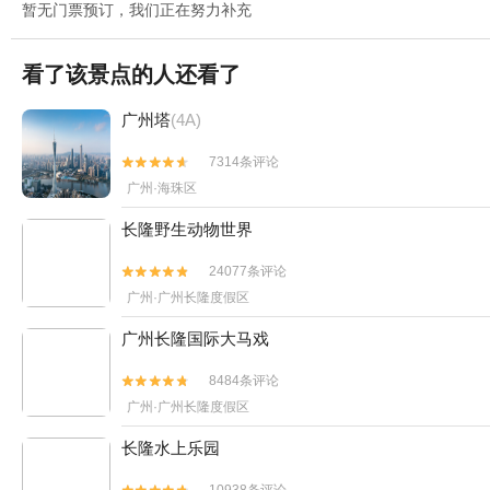
暂无门票预订，我们正在努力补充
看了该景点的人还看了
广州塔
(4A)
7314条评论


广州·海珠区
长隆野生动物世界
24077条评论


广州·广州长隆度假区
广州长隆国际大马戏
8484条评论


广州·广州长隆度假区
长隆水上乐园