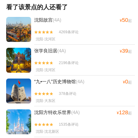
看了该景点的人还看了
50
沈阳故宫
(4A)
¥
起
4269条评论


沈阳·沈河区
39
张学良旧居
(4A)
¥
起
2196条评论


沈阳·沈河区
0
“九•一八”历史博物馆
(4A)
¥
起
378条评论


沈阳·大东区
128
沈阳方特欢乐世界
(4A)
¥
起
1535条评论


沈阳·沈北新区