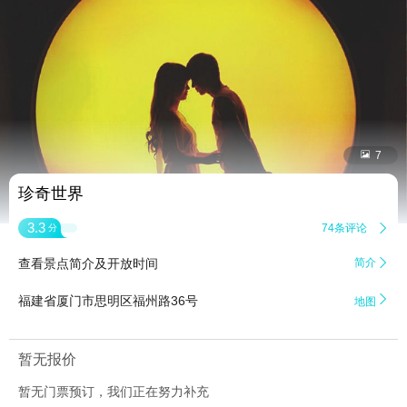


7
珍奇世界
3.3
74条评论

分
查看景点简介及开放时间
简介


福建省厦门市思明区福州路36号
地图
暂无报价
暂无门票预订，我们正在努力补充