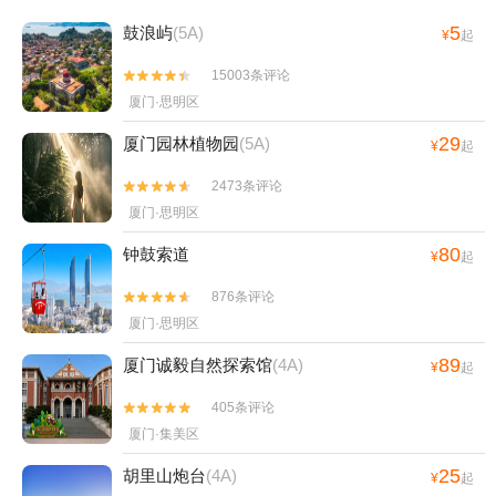
5
鼓浪屿
(5A)
¥
起
15003条评论


厦门·思明区
29
厦门园林植物园
(5A)
¥
起
2473条评论


厦门·思明区
80
钟鼓索道
¥
起
876条评论


厦门·思明区
89
厦门诚毅自然探索馆
(4A)
¥
起
405条评论


厦门·集美区
25
胡里山炮台
(4A)
¥
起