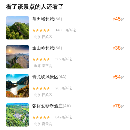
看了该景点的人还看了
45
慕田峪长城
(5A)
¥
起
14803条评论


北京·怀柔区
38
金山岭长城
(5A)
¥
起
589条评论


承德·滦平县
54
青龙峡风景区
(4A)
¥
起
283条评论


北京·怀柔区
78
张裕爱斐堡酒庄
(4A)
¥
起
842条评论


北京·密云县