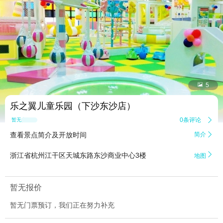


5
乐之翼儿童乐园（下沙东沙店）
0条评论

暂无点评
查看景点简介及开放时间
简介


浙江省杭州江干区天城东路东沙商业中心3楼
地图
暂无报价
暂无门票预订，我们正在努力补充