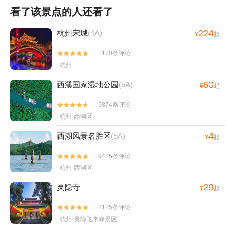
看了该景点的人还看了
224
杭州宋城
(4A)
¥
起
1170条评论


杭州
60
西溪国家湿地公园
(5A)
¥
起
5874条评论


杭州·西湖区
4
西湖风景名胜区
(5A)
¥
起
9425条评论


杭州·西湖区
29
灵隐寺
¥
起
2125条评论


杭州·灵隐飞来峰景区