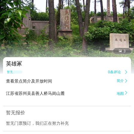


3
英雄冢
0条评论

暂无点评
查看景点简介及开放时间
简介


江苏省苏州吴县善人桥马岗山麓
地图
暂无报价
暂无门票预订，我们正在努力补充