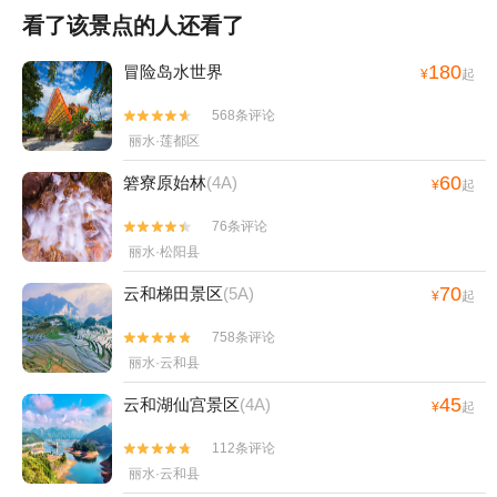
看了该景点的人还看了
180
冒险岛水世界
¥
起
568条评论


丽水·莲都区
60
箬寮原始林
(4A)
¥
起
76条评论


丽水·松阳县
70
云和梯田景区
(5A)
¥
起
758条评论


丽水·云和县
45
云和湖仙宫景区
(4A)
¥
起
112条评论


丽水·云和县