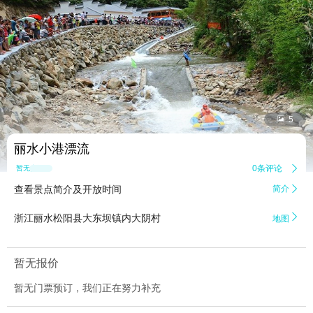


5
丽水小港漂流
0条评论

暂无点评
查看景点简介及开放时间
简介


浙江丽水松阳县大东坝镇内大阴村
地图
暂无报价
暂无门票预订，我们正在努力补充