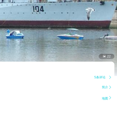

22
5条评论

简介


地图