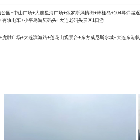
公园+中山广场+大连星海广场+俄罗斯风情街+棒棰岛+104导弹驱
+有轨电车+小平岛游艇码头+大连老码头景区1日游
舰+虎雕广场+大连滨海路+莲花山观景台+东方威尼斯水城+大连东港