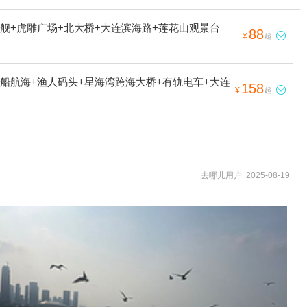
逐舰+虎雕广场+北大桥+大连滨海路+莲花山观景台
88

¥
起
帆船航海+渔人码头+星海湾跨海大桥+有轨电车+大连
158

¥
起
去哪儿用户 2025-08-19