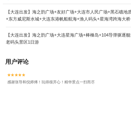
【大连出发】海之韵广场+友好广场+大连市人民广场+黑石礁地质
+东方威尼斯水城+大连东港帆船航海+渔人码头+星海湾跨海大桥
【大连出发】海之韵广场+大连星海广场+棒棰岛+104导弹驱逐
老码头景区1日游
用户评论


感谢张导和倪师傅！玩得很开心！精华景点一扫而尽