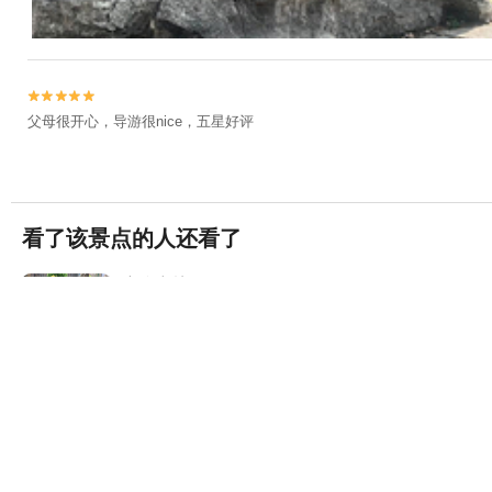


父母很开心，导游很nice，五星好评
看了该景点的人还看了
大连森林动物园
(4A)
4758条评论


大连·西岗区
老虎滩海洋公园
(5A)
8835条评论


大连·中山区