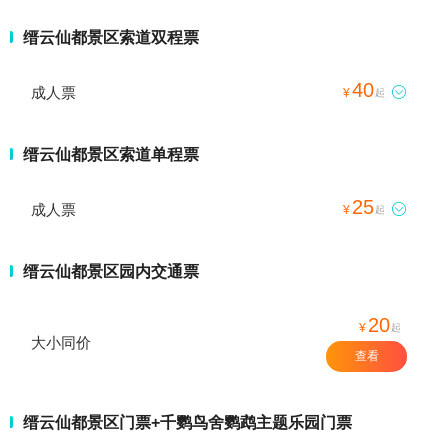
缙云仙都景区索道双程票
40
成人票

¥
起
缙云仙都景区索道单程票
25
成人票

¥
起
缙云仙都景区园内交通票
20
¥
起
大小同价
查看
缙云仙都景区门票+千鹦鸟舍鹦鹉主题乐园门票