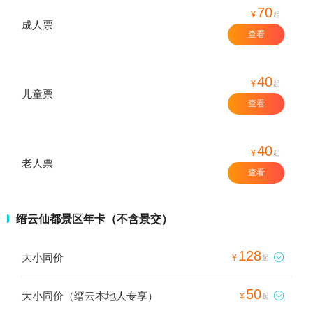
70
¥
起
成人票
查看
40
¥
起
儿童票
查看
40
¥
起
老人票
查看
缙云仙都景区年卡（不含景交）
128
大小同价

¥
起
50
大小同价（缙云本地人专享）

¥
起