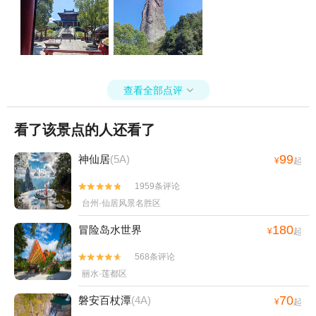
查看全部点评

看了该景点的人还看了
99
神仙居
(5A)
¥
起
1959条评论


台州·仙居风景名胜区
180
冒险岛水世界
¥
起
568条评论


丽水·莲都区
70
磐安百杖潭
(4A)
¥
起