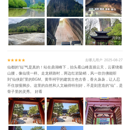
水南明湖古城水上乐园+丽水古街+丽水中共
浙江省委机关旧址+小赤壁+朱潭山+赵侯祠
+云和梯田漂流+畲乡之窗漂流+丽水小港漂
流+中国青瓷小镇·披云青瓷文化园+大龙门景
区+遂昌黄金谷漂流+大木山茶园景区+神龙
谷漂流+新处峡绿谷漂流景区+丽水市体育场
共9张
+丽水日化美容养生会所+遂昌北斗崖景区
+瓯江源景区+奇想探索乐园+千峡湖生态旅
游度假区+追浪漂流+丽水蝴蝶谷(城市花
去哪儿用户 2025-08-27


园)+丽水景宁云耕生活旅游区+缙云笕川花海
仙都的“仙”气是真的！站在鼎湖峰下，抬头看山峰直插云天，云雾绕着
+汤木森动漫乐园+羊上飞行基地+绿湾庄园
山腰，像仙境一样。走龙耕路时，两边红岩陡峭，风一吹仿佛能听
+蛟龙大峡谷+双童山景区+丽水本地玩乐+松
到“仙侠剧”里的BGM。黄帝祠宇的建筑古色古香，香火袅袅，让人忍
阴溪景区+丽水华东药用植物园+那云温泉度
不住放慢脚步。这里的自然和人文融得特别好，不是刻意造的“仙”，是
骨子里的灵秀。 好看
假村悬崖上的天空之城+瓯江源漂流+千鹦鸟
舍鹦鹉主题乐园+龙泉瓯江源漂流+瓯江源一
号码头+黄龙城市森林公园1日游