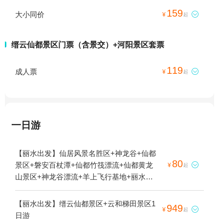
159
大小同价

¥
起
缙云仙都景区门票（含景交）+河阳景区套票
119
成人票

¥
起
一日游
【丽水出发】仙居风景名胜区+神龙谷+仙都
80
景区+磐安百杖潭+仙都竹筏漂流+仙都黄龙

¥
起
山景区+神龙谷漂流+羊上飞行基地+丽水本
地玩乐+浙江杭州丽水羊上滑翔伞飞行体验中
心1日游
【丽水出发】缙云仙都景区+云和梯田景区1
949

¥
起
日游