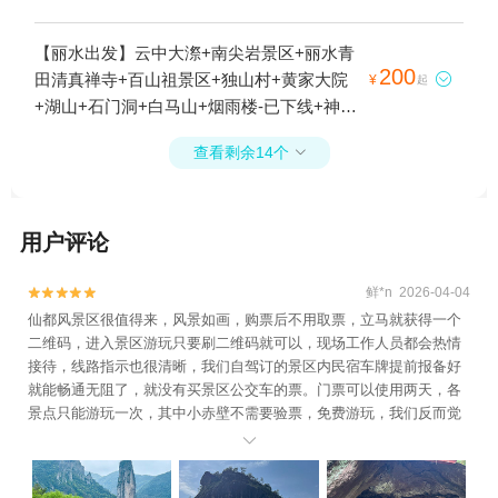
【丽水出发】云中大漈+南尖岩景区+丽水青
200
田清真禅寺+百山祖景区+独山村+黄家大院

¥
起
+湖山+石门洞+白马山+烟雨楼-已下线+神龙
谷+江南畲族风情村+松阳双童积雪+箬寮原
查看剩余14个

始林+石仓清代民居群+畲乡之窗+古堰画乡
旅游度假区+仙都观+缙云仙都景区+龙泉山
旅游区+大港头+庆元县巾子峰国家森林公园
用户评论
+九龙山国家级自然保护区+鼎湖峰+延庆寺
塔+龙泉市博物馆+南明山+芳野曾家大屋+东
西岩景区+白云瀑+瓯江漂流乐园+举水月山
鲜*n 2026-04-04


村+大济村+李坑景区+芙蓉峡景区+扁鹊庙
仙都风景区很值得来，风景如画，购票后不用取票，立马就获得一个
二维码，进入景区游玩只要刷二维码就可以，现场工作人员都会热情
+古堰画乡展览馆+倪翁洞+中国竹炭博物馆
接待，线路指示也很清晰，我们自驾订的景区内民宿车牌提前报备好
+封金山景区+乌溪江漂流+云和梯田景区+千
就能畅通无阻了，就没有买景区公交车的票。门票可以使用两天，各
佛山景区+白云岩+云和木玩乐园+遂昌金矿
景点只能游玩一次，其中小赤壁不需要验票，免费游玩，我们反而觉
国家矿山公园+仙都竹筏漂流+云和湖仙宫景
得最具趣味性，反正悠闲的玩两天足够，也不会太累。

区+中国青田石雕文化旅游区+仙都黄龙山景
区+河阳古民居+浙江民俗乐园+鞍山书院+丽