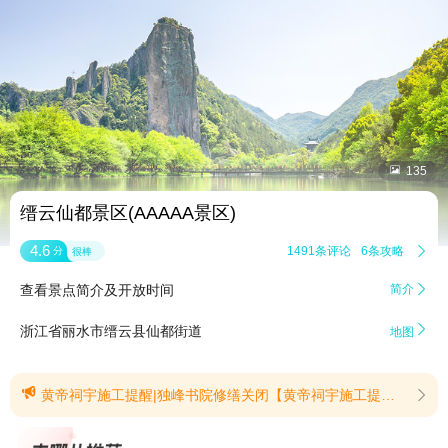


135
缙云仙都景区(AAAAA景区)
4.6
1491条评论
6条攻略

分
很棒
查看景点简介及开放时间
简介


浙江省丽水市缙云县仙都街道
地图

黄帝祠宇施工提醒|独峰书院修缮关闭【黄帝祠宇施工提醒】2026年6月15日至9月15日，黄帝祠宇建筑群部分区域进行改造提升施工，期间相关区域暂停对外开放(详见施工红线图)，同步暂停黄帝祠宇《轩辕赞》演绎活动。暂停开放期间，景区门票优惠至70元/人(不含景交车票);索道客运站正常运营。由此给您带来不便，敬请谅解。(提示有效期2026/6/6至2026/9/15)【独峰书院修缮关闭】仙都景区独峰书院于2026年7月27日至9月30日开展修缮施工，期间暂停对外开放。景区鼎湖峰、朱潭山、倪翁洞、小赤壁等景点正常开放，欢迎各位游客前往游览。(提示有效期2026/7/29至2026/9/30)
