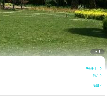

1
0条评论

简介


地图