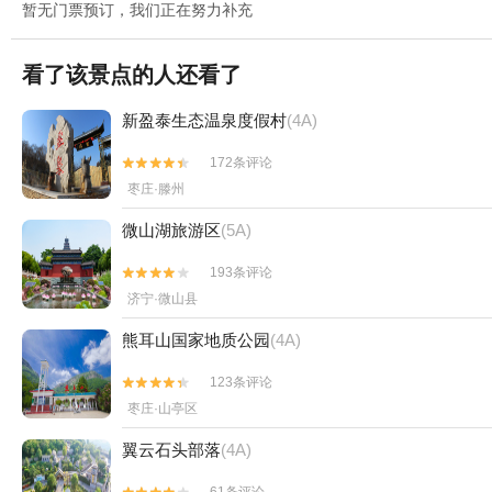
暂无门票预订，我们正在努力补充
看了该景点的人还看了
新盈泰生态温泉度假村
(4A)
172条评论


枣庄·滕州
微山湖旅游区
(5A)
193条评论


济宁·微山县
熊耳山国家地质公园
(4A)
123条评论


枣庄·山亭区
翼云石头部落
(4A)