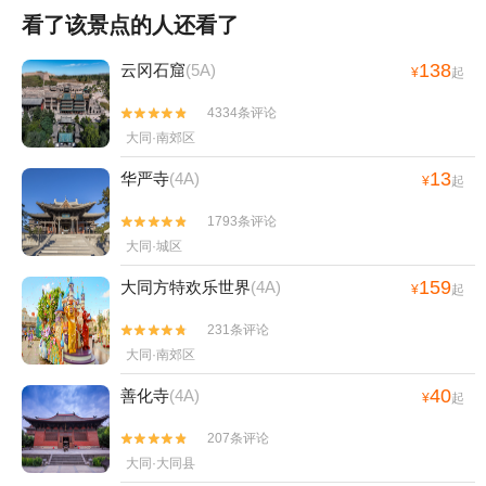
看了该景点的人还看了
138
云冈石窟
(5A)
¥
起
4334条评论


大同·南郊区
13
华严寺
(4A)
¥
起
1793条评论


大同·城区
159
大同方特欢乐世界
(4A)
¥
起
231条评论


大同·南郊区
40
善化寺
(4A)
¥
起
207条评论


大同·大同县