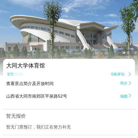


5
大同大学体育馆
0条评论

暂无点评
查看景点简介及开放时间
简介


山西省大同市南郊区平泉路52号
地图
暂无报价
暂无门票预订，我们正在努力补充