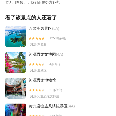
暂无门票预订，我们正在努力补充
看了该景点的人还看了
万绿湖风景区
(5A)
1253条评论


河源·东源县
河源恐龙文博园
(4A)
4条评论


河源·源城区
河源恐龙博物馆
21条评论


河源·河源恐龙文博园
黄龙岩畲族风情旅游区
(4A)