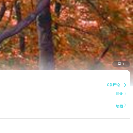

1
0条评论

简介


地图