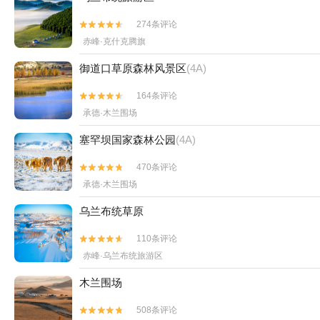
274条评论


赤峰·克什克腾旗
御道口草原森林风景区
(4A)
164条评论


承德·木兰围场
塞罕坝国家森林公园
(4A)
470条评论


承德·木兰围场
乌兰布统草原
110条评论


赤峰·乌兰布统旅游区
木兰围场
508条评论

