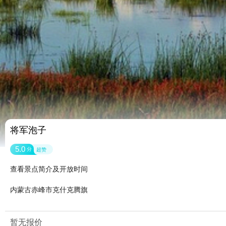
将军泡子
5.0
分
超赞
查看景点简介及开放时间
内蒙古赤峰市克什克腾旗
暂无报价