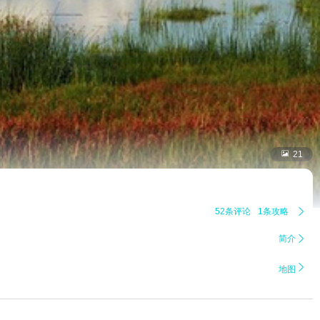

21
52条评论
1条攻略

简介


地图