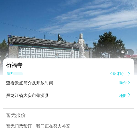


1
衍福寺
0条评论

暂无点评
查看景点简介及开放时间
简介


黑龙江省大庆市肇源县
地图
暂无报价
暂无门票预订，我们正在努力补充