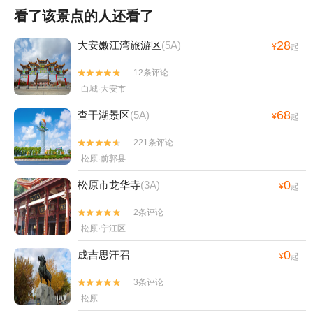
看了该景点的人还看了
28
大安嫩江湾旅游区
(5A)
¥
起
12条评论


白城·大安市
68
查干湖景区
(5A)
¥
起
221条评论


松原·前郭县
0
松原市龙华寺
(3A)
¥
起
2条评论


松原·宁江区
0
成吉思汗召
¥
起
3条评论


松原