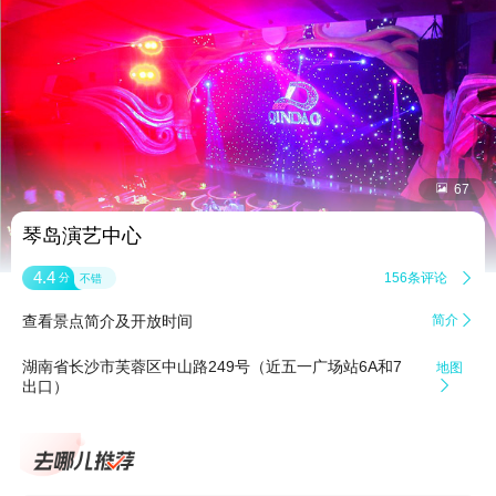


67
琴岛演艺中心
4.4
156条评论

分
不错
查看景点简介及开放时间
简介

湖南省长沙市芙蓉区中山路249号（近五一广场站6A和7
地图
出口）
