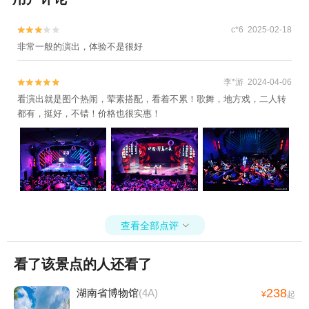
c*6 2025-02-18


非常一般的演出，体验不是很好
李*游 2024-04-06


看演出就是图个热闹，荤素搭配，看着不累！歌舞，地方戏，二人转
都有，挺好，不错！价格也很实惠！
查看全部点评

看了该景点的人还看了
238
湖南省博物馆
(4A)
¥
起