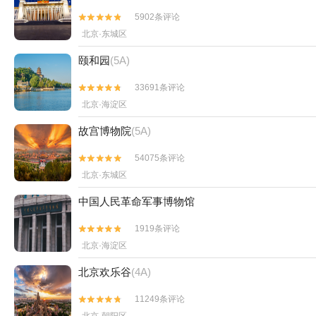
5902条评论


北京·东城区
颐和园
(5A)
33691条评论


北京·海淀区
故宫博物院
(5A)
54075条评论


北京·东城区
中国人民革命军事博物馆
1919条评论


北京·海淀区
北京欢乐谷
(4A)
11249条评论

