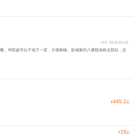
d*4 2015-02-03
餐。华联超市位于地下一层，方便购物。影城紧邻八通线地铁北苑站，交
445.2
¥
起
15
¥
起