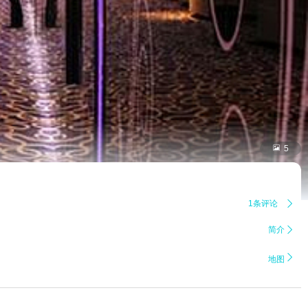

5
1条评论

简介


地图