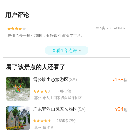
用户评论
精*侠 2016-08-02


惠州也是一座江城啊，有好多河道流过市区。
查看全部点评

看了该景点的人还看了
138
雷公峡生态旅游区
(3A)
¥
起
68条评论


惠州·象头山国家级自然保护区
54
广东罗浮山风景名胜区
(5A)
¥
起
2685条评论


惠州·博罗县