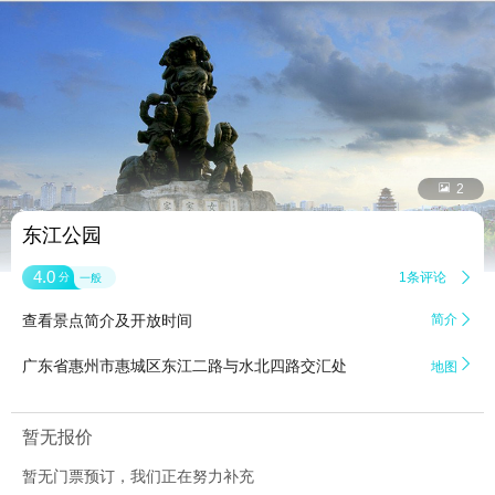


2
东江公园
4.0
1条评论

分
一般
查看景点简介及开放时间
简介


广东省惠州市惠城区东江二路与水北四路交汇处
地图
暂无报价
暂无门票预订，我们正在努力补充