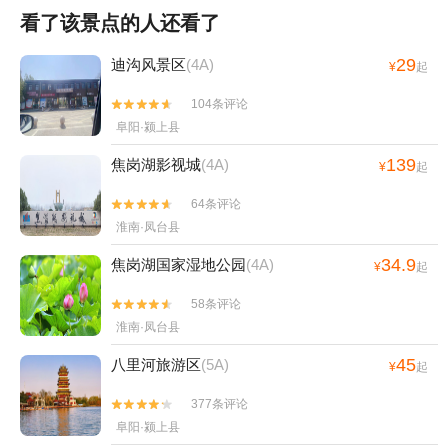
看了该景点的人还看了
29
迪沟风景区
(4A)
¥
起
104条评论


阜阳·颍上县
139
焦岗湖影视城
(4A)
¥
起
64条评论


淮南·凤台县
34.9
焦岗湖国家湿地公园
(4A)
¥
起
58条评论


淮南·凤台县
45
八里河旅游区
(5A)
¥
起
377条评论


阜阳·颍上县