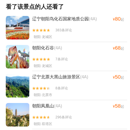
看了该景点的人还看了
80
辽宁朝阳鸟化石国家地质公园
(4A)
¥
起
383条评论


朝阳·龙城区
68
朝阳化石谷
(4A)
¥
起
7条评论


朝阳·龙城区
50
辽宁北票大黑山旅游景区
(4A)
¥
起
8条评论


朝阳·北票市
58
朝阳凤凰山
(4A)
¥
起
296条评论


朝阳·双塔区