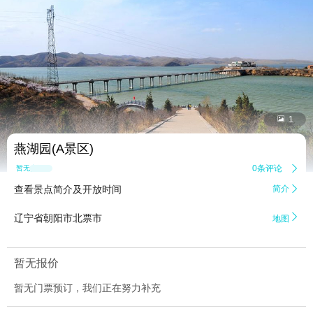


1
燕湖园(A景区)
0条评论

暂无点评
查看景点简介及开放时间
简介


辽宁省朝阳市北票市
地图
暂无报价
暂无门票预订，我们正在努力补充