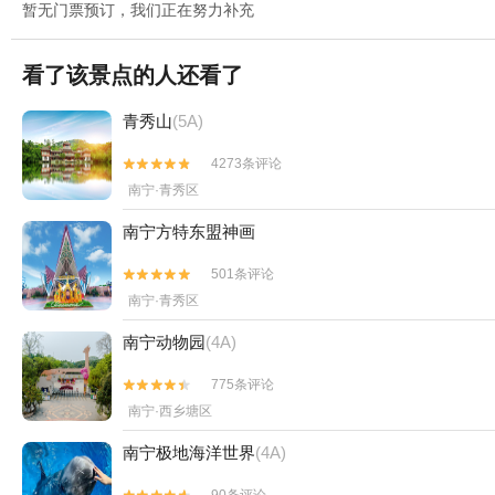
暂无门票预订，我们正在努力补充
看了该景点的人还看了
青秀山
(5A)
4273条评论


南宁·青秀区
南宁方特东盟神画
501条评论


南宁·青秀区
南宁动物园
(4A)
775条评论


南宁·西乡塘区
南宁极地海洋世界
(4A)