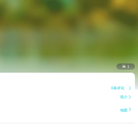

1
0条评论

简介


地图