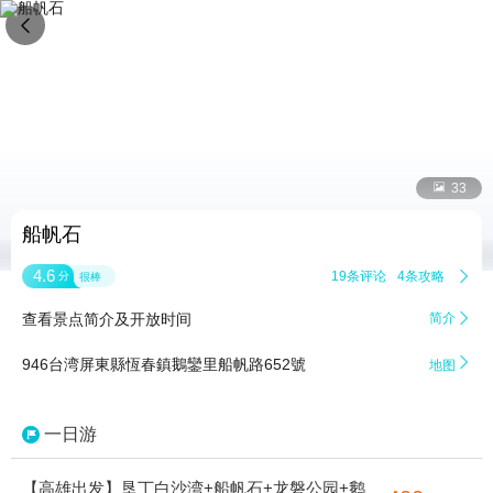


33
船帆石
4.6
19条评论
4条攻略

分
很棒
查看景点简介及开放时间
简介


946台湾屏東縣恆春鎮鵝鑾里船帆路652號
地图
一日游
【高雄出发】垦丁白沙湾+船帆石+龙磐公园+鹅