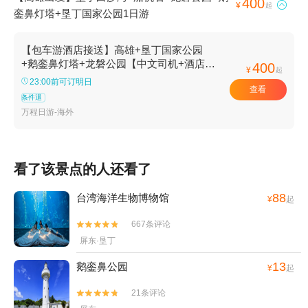
400

¥
起
銮鼻灯塔+垦丁国家公园1日游
【包车游酒店接送】高雄+垦丁国家公园
+鹅銮鼻灯塔+龙磐公园【中文司机+酒店接
400
¥
起
送+贴心管家[畅游80+国家，800+城市]】
23:00前可订明日
查看
条件退
万程日游-海外
看了该景点的人还看了
88
台湾海洋生物博物馆
¥
起
667条评论


屏东·垦丁
13
鹅銮鼻公园
¥
起
21条评论

