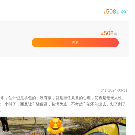
508

¥
起
508
¥
起
查看
d*1 2024-03-31
个币，估计也是承包的，没有票，就是挂住儿童的心理，简直是毫无人性。
2一小时了，而且让车随便进，挤满为止，不考虑车能不能出去。划了刮了
。