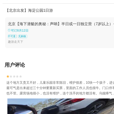
【北京出发】海淀公园1日游
北京【海下潜艇的奥秘：声呐】半日或一日独立营（7岁以上）·
可订8月12日
不可退
无购物
趣游走天下
用户评论


这个地方又贵又不好，儿童乐园非常陈旧，维护很差，10块一个孩子，进
最可气是出来超过三十分钟要重新买票，里面的工作人员也很牛。门口停车
也不管。露营场地很小，也没有维护，连个洗手的地方都没有。乌烟瘴气