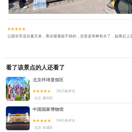


公园非常适合夏天来，乘凉避暑挺不错的，也算是有树有水了…如果赶上
看了该景点的人还看了
北京环球度假区
3923条评论


北京·通州区
中国国家博物馆
5941条评论


北京·东城区