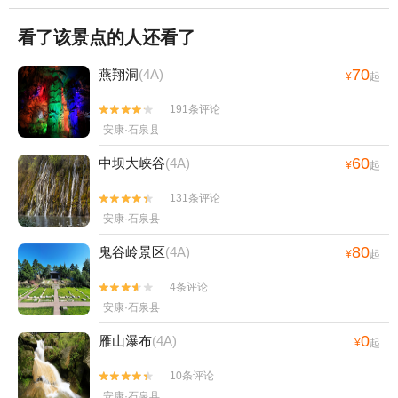
看了该景点的人还看了
70
燕翔洞
(4A)
¥
起
191条评论


安康·石泉县
60
中坝大峡谷
(4A)
¥
起
131条评论


安康·石泉县
80
鬼谷岭景区
(4A)
¥
起
4条评论


安康·石泉县
0
雁山瀑布
(4A)
¥
起
10条评论


安康·石泉县