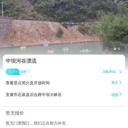


9
中坝河谷漂流
5.0
0条评论

分
超赞
查看景点简介及开放时间
简介


安康市石泉县后合路中坝大峡谷
地图
暂无报价
暂无门票预订，我们正在努力补充