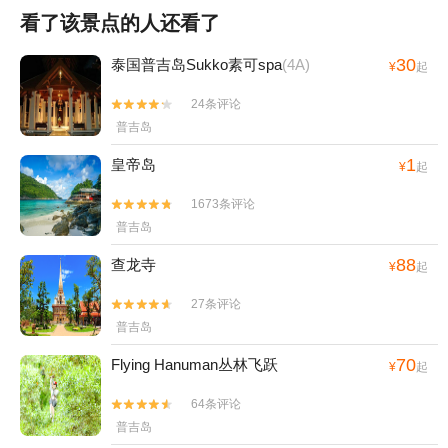
看了该景点的人还看了
30
泰国普吉岛Sukko素可spa
(4A)
¥
起
24条评论


普吉岛
1
皇帝岛
¥
起
1673条评论


普吉岛
88
查龙寺
¥
起
27条评论


普吉岛
70
Flying Hanuman丛林飞跃
¥
起
64条评论


普吉岛