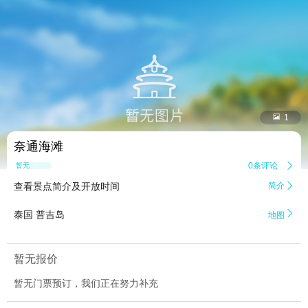


1
奈通海滩
0条评论

暂无点评
查看景点简介及开放时间
简介


泰国 普吉岛
地图
暂无报价
暂无门票预订，我们正在努力补充