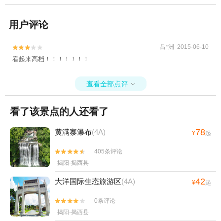
用户评论
吕*洲 2015-06-10


看起来高档！！！！！！！
查看全部点评

看了该景点的人还看了
78
黄满寨瀑布
(4A)
¥
起
405条评论


揭阳·揭西县
42
大洋国际生态旅游区
(4A)
¥
起
0条评论


揭阳·揭西县