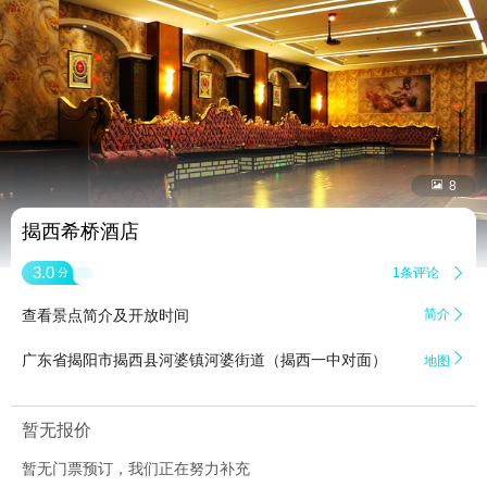


8
揭西希桥酒店
3.0
1条评论

分
查看景点简介及开放时间
简介


广东省揭阳市揭西县河婆镇河婆街道（揭西一中对面）
地图
暂无报价
暂无门票预订，我们正在努力补充