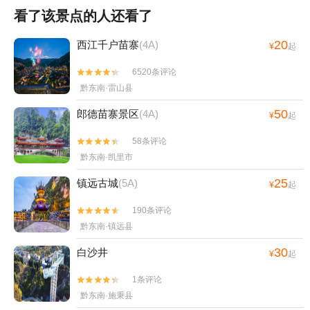
看了该景点的人还看了
20
西江千户苗寨
(4A)
¥
起
6520条评论


黔东南·雷山县
50
郎德苗寨景区
(4A)
¥
起
58条评论


黔东南·凯里市
25
镇远古城
(5A)
¥
起
190条评论


黔东南·镇远县
30
白沙井
¥
起
1条评论


黔东南·施秉县