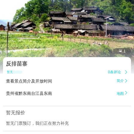


1
反排苗寨
0条评论

暂无点评
查看景点简介及开放时间
简介


贵州省黔东南台江县东南
地图
暂无报价
暂无门票预订，我们正在努力补充