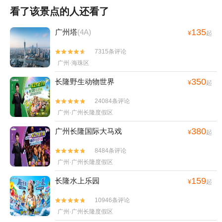
看了该景点的人还看了
135
广州塔
(4A)
¥
起
7315条评论


广州·海珠区
350
长隆野生动物世界
¥
起
24084条评论


广州·广州长隆度假区
380
广州长隆国际大马戏
¥
起
8484条评论


广州·广州长隆度假区
159
长隆水上乐园
¥
起
10946条评论


广州·广州长隆度假区