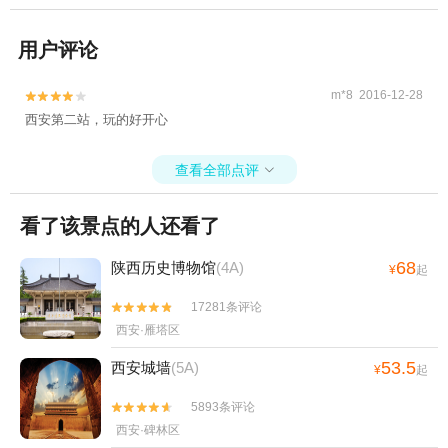
用户评论
m*8 2016-12-28


西安第二站，玩的好开心
查看全部点评

看了该景点的人还看了
68
陕西历史博物馆
(4A)
¥
起
17281条评论


西安·雁塔区
53.5
西安城墙
(5A)
¥
起
5893条评论


西安·碑林区