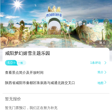


6
咸阳梦幻嬉雪主题乐园
4.0
1条评论

分
一般
查看景点简介及开放时间
简介


陕西省咸阳市秦都区珠泉路与咸通北路交叉口
地图
暂无报价
暂无门票预订，我们正在努力补充