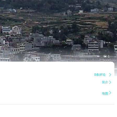

1
0条评论

简介


地图