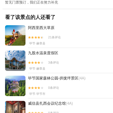
暂无门票预订，我们正在努力补充
看了该景点的人还看了
阿西里西大草原
21条评论


毕节·赫章县
九股水温泉度假区
3条评论


毕节·赫章县
毕节国家森林公园-拱拢坪景区
(4A)
0条评论


毕节·毕节市
威信县扎西会议纪念馆
(4A)