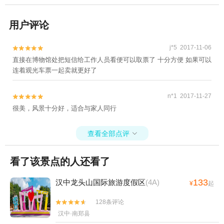
用户评论
j*5 2017-11-06


直接在博物馆处把短信给工作人员看便可以取票了 十分方便 如果可以
连着观光车票一起卖就更好了
n*1 2017-11-27


很美，风景十分好，适合与家人同行
查看全部点评

看了该景点的人还看了
133
汉中龙头山国际旅游度假区
(4A)
¥
起
128条评论


汉中·南郑县