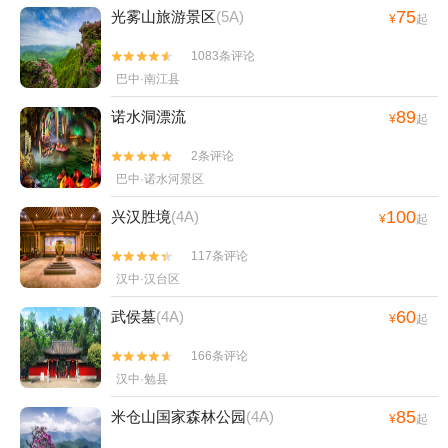
75
光雾山旅游景区
(5A)
¥
起
1083条评论


巴中·南江县
89
诺水洞漂流
¥
起
2条评论


巴中·诺水河景区
100
兴汉胜境
(4A)
¥
起
117条评论


汉中·汉台区
60
武侯墓
(4A)
¥
起
166条评论


汉中·勉县
85
米仓山国家森林公园
(4A)
¥
起