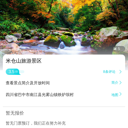


5
米仓山旅游景区
3.5
8条评论

分
查看景点简介及开放时间
简介


四川省巴中市南江县光雾山镇铁炉坝村
地图
暂无报价
暂无门票预订，我们正在努力补充