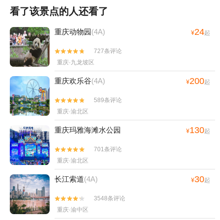
看了该景点的人还看了
24
重庆动物园
(4A)
¥
起
727条评论


重庆·九龙坡区
200
重庆欢乐谷
(4A)
¥
起
589条评论


重庆·渝北区
130
重庆玛雅海滩水公园
¥
起
701条评论


重庆·渝北区
30
长江索道
(4A)
¥
起
3548条评论


重庆·渝中区