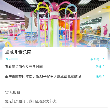


2
卓威儿童乐园
0条评论

暂无点评
查看景点简介及开放时间
简介


重庆市南岸区江南大道23号聚丰大厦卓威儿童商城
地图
暂无报价
暂无门票预订，我们正在努力补充