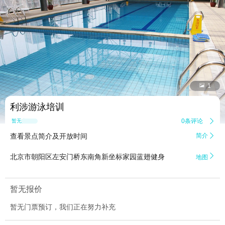


1
利涉游泳培训
0条评论

暂无点评
查看景点简介及开放时间
简介


北京市朝阳区左安门桥东南角新坐标家园蓝翅健身
地图
暂无报价
暂无门票预订，我们正在努力补充