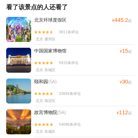
看了该景点的人还看了
445.2
北京环球度假区
¥
起
3911条评论


北京·通州区
15
中国国家博物馆
¥
起
5915条评论


北京·东城区
30
颐和园
(5A)
¥
起
33694条评论


北京·海淀区
112
故宫博物院
(5A)
¥
起
54096条评论


北京·东城区