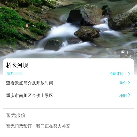


1
桥长河坝
0条评论

暂无点评
查看景点简介及开放时间
简介


重庆市南川区金佛山景区
地图
暂无报价
暂无门票预订，我们正在努力补充