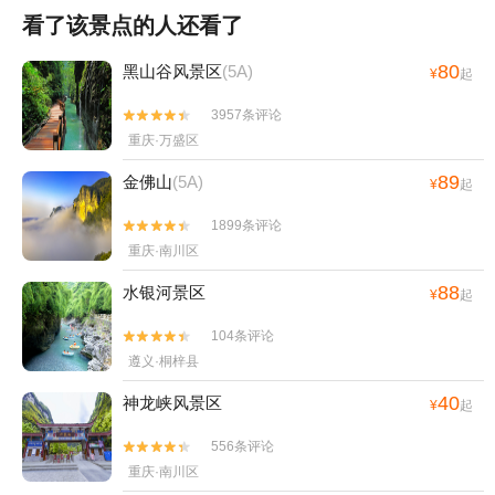
看了该景点的人还看了
80
黑山谷风景区
(5A)
¥
起
3957条评论


重庆·万盛区
89
金佛山
(5A)
¥
起
1899条评论


重庆·南川区
88
水银河景区
¥
起
104条评论


遵义·桐梓县
40
神龙峡风景区
¥
起
556条评论


重庆·南川区